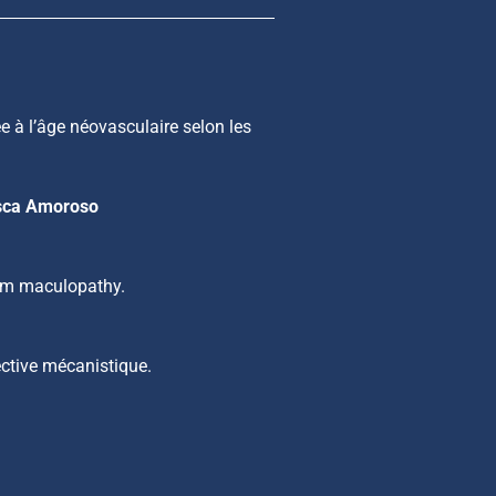
e à l’âge néovasculaire selon les
sca Amoroso
orm maculopathy.
ective mécanistique.