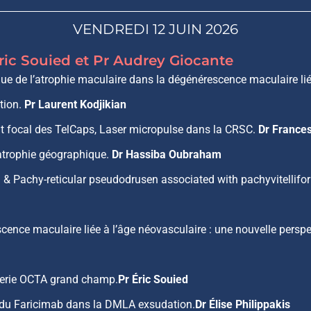
VENDREDI 12 JUIN 2026
ric Souied et Pr Audrey Giocante
que de l’atrophie maculaire dans la dégénérescence maculaire lié
tion.
Pr Laurent Kodjikian
nt focal des TelCaps, Laser micropulse dans la CRSC.
Dr France
atrophie géographique.
Dr Hassiba Oubraham
 & Pachy-reticular pseudodrusen associated with pachyvitellif
cence maculaire liée à l’âge néovasculaire : une nouvelle persp
gerie OCTA grand champ.
Pr Éric Souied
h du Faricimab dans la DMLA exsudation.
Dr Élise Philippakis